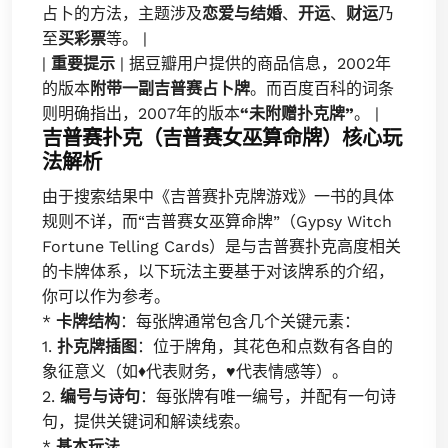
占卜的方法，主题涉及
恋爱与结婚
、
开运
、
财运
乃
至
买彩票
等。 |
|
重要提示
| 据豆瓣用户提供的商品信息，2002年
的版本
附带一副吉普赛占卜牌
。而百度百科的词条
则明确指出，2007年的版本
“未附赠扑克牌”
。 |
吉普赛扑克（吉普赛女巫算命牌）核心玩
法解析
由于搜索结果中《吉普赛扑克牌游戏》一书的具体
规则不详，而“吉普赛女巫算命牌”（Gypsy Witch
Fortune Telling Cards）是与吉普赛扑克高度相关
的卡牌体系，以下玩法主要基于对该牌系的介绍，
你可以作为参考。
*
卡牌结构
：每张牌通常包含几个关键元素：
1.
扑克牌插图
：位于牌角，其花色和点数有各自的
象征意义（如♦️代表财务，♥️代表情感等）。
2.
编号与诗句
：每张牌有唯一编号，并配有一句诗
句，提供关键词和解读线索。
*
基本玩法