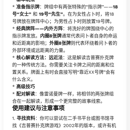
*
准备指示牌
：牌组中有两张特殊的“指示牌”——
18
号“女士”
和
19号“先生”
。在为女性占卜时，将18
号牌放在牌阵中心；为男性占卜时则放置19号牌。
*
经典牌阵——内外方阵
：将洗好的牌围绕中心的
指示牌发放。
内圈8张牌
通常代表问卜者自身的命运
和近距离的影响；
外圈8张牌
则代表环绕着问卜者的
外部环境或远距离的力量。
*
核心解读方法：远近法
：这是解读吉普赛扑克牌
的一种传统方法。你需要关注卡牌之间的距离和位
置关系。牌面上有时会直接写明“靠近XX号牌”会有
什么含义。
*
高级技巧
*
配对解读
：像雷诺曼牌一样，将相邻的两张牌组
合在一起解读，形成一个更完整的故事线索。
使用建议与注意事项
1.
寻找资料
：你可以尝试在二手书平台或图书馆寻
找《吉普赛扑克牌游戏》2002年的版本，或许有机