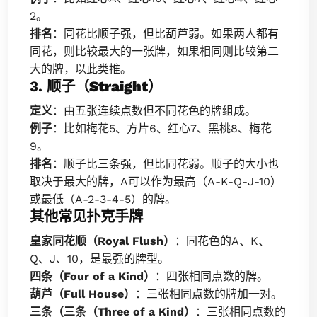
2。
排名
：同花比顺子强，但比葫芦弱。如果两人都有
同花，则比较最大的一张牌，如果相同则比较第二
大的牌，以此类推。
3.
顺子（Straight）
定义
：由五张连续点数但不同花色的牌组成。
例子
：比如梅花5、方片6、红心7、黑桃8、梅花
9。
排名
：顺子比三条强，但比同花弱。顺子的大小也
取决于最大的牌，A可以作为最高（A-K-Q-J-10）
或最低（A-2-3-4-5）的牌。
其他常见扑克手牌
皇家同花顺（Royal Flush）
：同花色的A、K、
Q、J、10，是最强的牌型。
四条（Four of a Kind）
：四张相同点数的牌。
葫芦（Full House）
：三张相同点数的牌加一对。
三条（三条（Three of a Kind）
：三张相同点数的