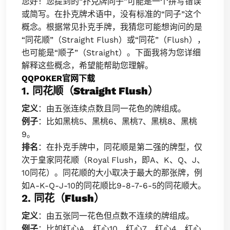
您好！您提到的“扑克牌同子”可能是一个拼写错误
或简写。在扑克牌术语中，没有标准的“同子”这个
概念。根据常见扑克手牌，我猜您可能想询问的是
“同花顺”（Straight Flush）或“同花”（Flush），
也可能是“顺子”（Straight）。下面我将为您详细
解释这些概念，希望能帮助您理解。
QQPOKER官网下载
1.
同花顺（Straight Flush）
定义
：由五张连续点数且同一花色的牌组成。
例子
：比如黑桃5、黑桃6、黑桃7、黑桃8、黑桃
9。
排名
：在扑克手牌中，同花顺是第二强的牌型，仅
次于皇家同花顺（Royal Flush，即A、K、Q、J、
10同花）。同花顺的大小取决于最大的那张牌，例
如A-K-Q-J-10的同花顺比9-8-7-6-5的同花顺大。
2.
同花（Flush）
定义
：由五张同一花色但点数不连续的牌组成。
例子
：比如红心A、红心10、红心7、红心4、红心