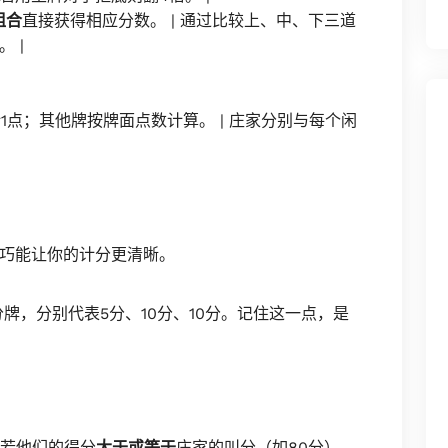
组合
直接获得相应分数。 | 通过比较上、中、下三道
 |
计1点；其他牌按牌面点数计算。 | 庄家分别与每个闲
巧能让你的计分更清晰。
牌，分别代表5分、10分、10分。记住这一点，是
若他们的得分
大于或等于
庄家的叫分（如80分），