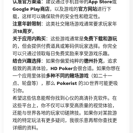
认准官方渠道
：建议通过手机自带的
App Store
或
Google Play商店
，以及游戏的
官方网站
进行下
载，这样可以确保软件的安全性和稳定性。
注意年龄限制
：这类社交赌场游戏通常要求玩家年
满
18周岁
。
关于应用内购买
：这些游戏通常是
免费下载和游玩
的，但会提供付费道具或筹码供玩家选择。你完全
可以只通过领取每日免费奖励来享受游戏乐趣。
结合兴趣选择
：如果你偏爱纯粹的
德州扑克
，追求
极致的高清体验，
HD Poker
会很合适。如果你想在
一个应用里体验
多种不同的赌场游戏
（如二十一
点、轮盘等），那么
Pokerist
的3D世界可能更吸
引你。
希望这些信息能帮你找到心仪的高清扑克软件。在
这些平台上，你不仅可以享受高质量的视觉体验，
还能与世界各地的玩家切磋牌技。如果你对某款游
戏的特定玩法有更多疑问，我很乐意再帮你查找更
详细的资料。