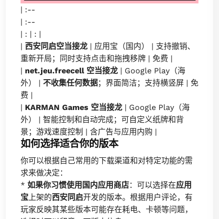
| :--
| :--
| : | : |
|
西安同启空当接龙
| 应用宝（国内） | 支持撤销、
重新开局；同时支持点击和拖拽移牌 | 免费 |
|
net.jeu.freecell 空当接龙
| Google Play（海
外） |
不收集任何数据
；界面简洁；支持横竖屏 | 免
费 |
|
KARMAN Games 空当接龙
| Google Play（海
外） | 智能控制和自动完成；可自定义纸牌和背
景；游戏速度控制 | 含广告与应用内购 |
如何选择适合你的版本
你可以根据自己常用的下载渠道和对特定功能的需
求来做决定：
*
如果你习惯使用国内应用商店
：可以选择在
应用
宝
上架的
西安同启
开发的版本。根据用户评论，有
玩家反映其某些版本可能存在耗电、卡顿等问题，