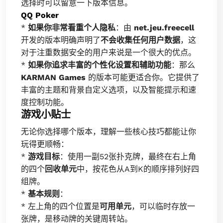
选择时可以留意一下版本信息。
QQ Poker
*
如果你非常看重个人隐私
：由
net.jeu.freecell
开发的版本明确声明了
不会收集任何用户数据
，这
对于注重数据安全的用户来说是一个很大的优点。
*
如果你追求丰富的个性化设置和辅助功能
：那么
KARMAN Games
的版本可能更适合你。它提供了
丰富的主题和背景自定义选项，以及智能提示和速
度控制功能。
游戏小贴士
无论你选择哪个版本，理解一些核心技巧都能让你
玩得更顺畅：
*
游戏目标
：使用一副52张扑克牌，最终在右上角
的四个
回收单元
中，按花色从A到K的顺序排列好四
组牌。
*
基本规则
：
* 左上角的四个位置是
可用单元
，可以临时存放一
张牌，是移动牌的关键周转站。