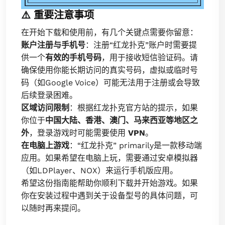
⚠️ 重要注意事项
在开始下载和使用前，有几个关键点需要你留意：
账户注册与手机号
：注册“红龙扑克”账户时需要提
供一个
有效的手机号码
，用于接收短信验证码。请
确保使用你能长期访问的真实号码，虚拟或临时号
码（如Google Voice）可能无法用于注册或会导致
后续登录困难。
区域访问限制
：根据红龙扑克官方站的提示，如果
你位于
中国大陆、香港、澳门、马来西亚等地区之
外
，登录游戏时可能需要使用
VPN
。
在电脑上游戏
：“红龙扑克” primarily是一款移动端
应用。如果希望在电脑上玩，需要通过安卓模拟器
（如LDPlayer、NOX）来运行手机版应用。
希望这份指南能帮助你顺利下载并开始游戏。如果
你在安装过程中遇到关于设备型号的具体问题，可
以随时再来提问。