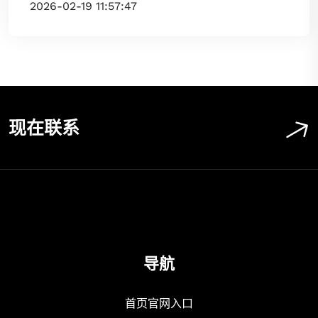
2026-02-19 11:57:47
现在联系
导航
首页官网入口