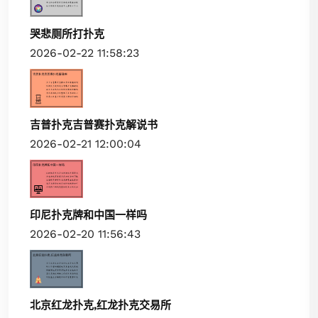
哭悲厕所打扑克
2026-02-22 11:58:23
吉普扑克吉普赛扑克解说书
2026-02-21 12:00:04
印尼扑克牌和中国一样吗
2026-02-20 11:56:43
北京红龙扑克,红龙扑克交易所